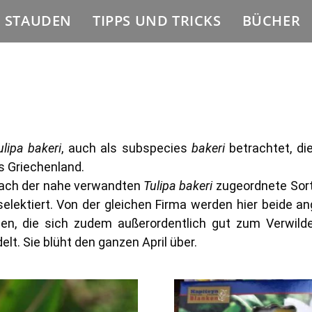
E STAUDEN
TIPPS UND TRICKS
BÜCHER
ulipa bakeri
, auch als subspecies
bakeri
betrachtet,
di
 Griechenland.
elfach der nahe verwandten
Tulipa bakeri
zugeordnete Sort
elektiert. Von der gleichen Firma werden hier beide an
pen, die sich zudem außerordentlich gut zum Verwilde
lt. Sie blüht den ganzen April über.