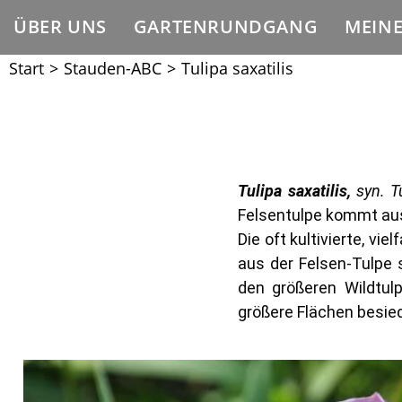
ÜBER UNS
GARTENRUNDGANG
MEIN
Start
>
Stauden-ABC
>
Tulipa saxatilis
Tulipa saxatilis,
syn.
T
Felsentulpe kommt aus
Die oft kultivierte, vi
aus der Felsen-Tulpe s
den größeren Wildtul
größere Flächen besiede