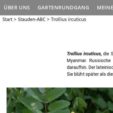
ÜBER UNS
GARTENRUNDGANG
MEIN
Start
>
Stauden-ABC
>
Trollius ircuticus
Trollius ircuticus,
die 
Myanmar. Russische 
daraufhin. Der latein
Sie blüht später als di