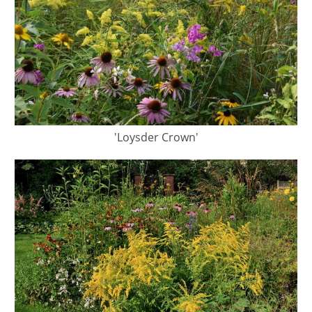
'Loysder Crown'