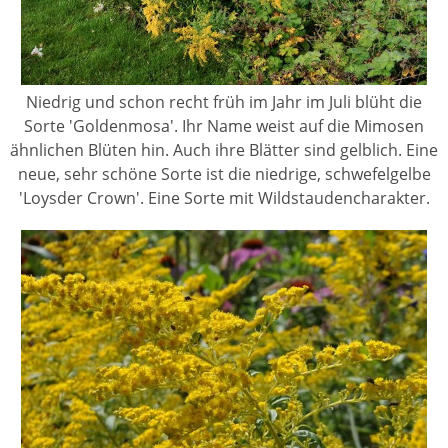
Niedrig und schon recht früh im Jahr im Juli blüht die
Sorte 'Goldenmosa'. Ihr Name weist auf die Mimosen
ähnlichen Blüten hin. Auch ihre Blätter sind gelblich. Eine
neue, sehr schöne Sorte ist die niedrige, schwefelgelbe
'Loysder Crown'. Eine Sorte mit Wildstaudencharakter.