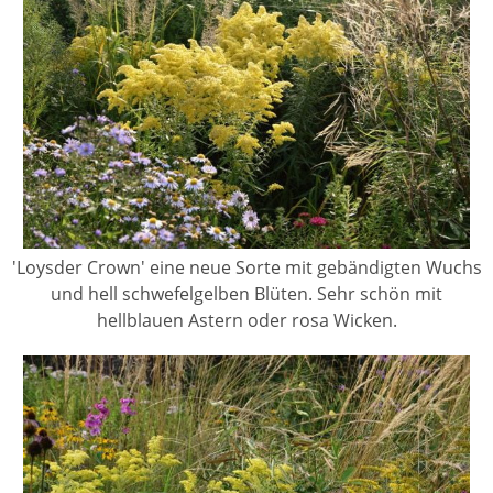
'Loysder Crown' eine neue Sorte mit gebändigten Wuchs
und hell schwefelgelben Blüten. Sehr schön mit
hellblauen Astern oder rosa Wicken.