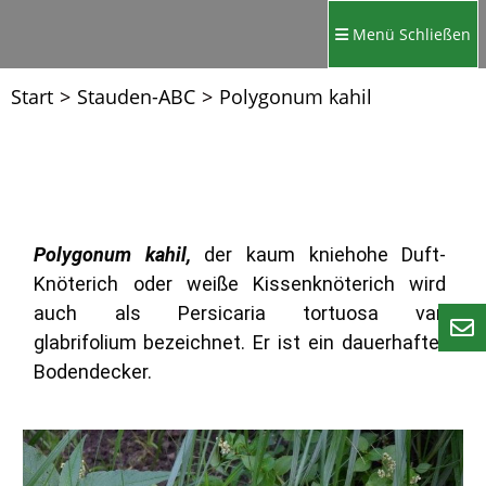
Menü
Schließen
Start
>
Stauden-ABC
>
Polygonum kahil
Polygonum kahil,
der kaum kniehohe Duft-
Knöterich oder weiße Kissenknöterich wird
auch als Persicaria tortuosa var.
glabrifolium
bezeichnet
.
Er ist ein dauerhafter
Bodendecker.