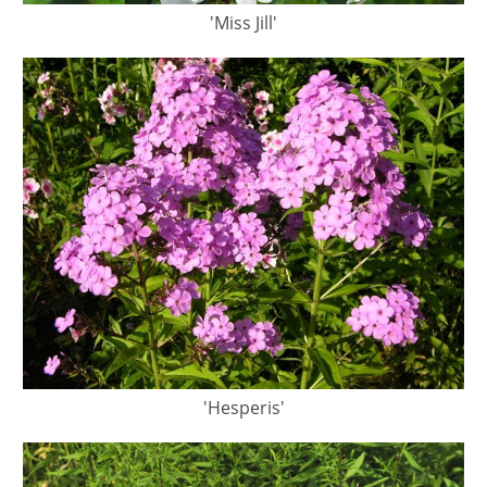
'Miss Jill'
'Hesperis'