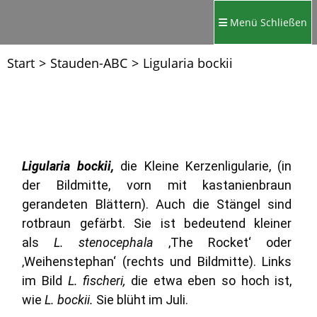
Menü
Schließen
Start
>
Stauden-ABC
>
Ligularia bockii
Ligularia bockii,
die Kleine Kerzenligularie, (in
der Bildmitte, vorn mit kastanienbraun
gerandeten Blättern). Auch die Stängel sind
rotbraun gefärbt. Sie ist bedeutend kleiner
als
L. stenocephala
‚The Rocket‘ oder
‚Weihenstephan‘ (rechts und Bildmitte). Links
im Bild
L. fischeri,
die etwa eben so hoch ist,
wie
L. bockii.
Sie blüht im Juli.