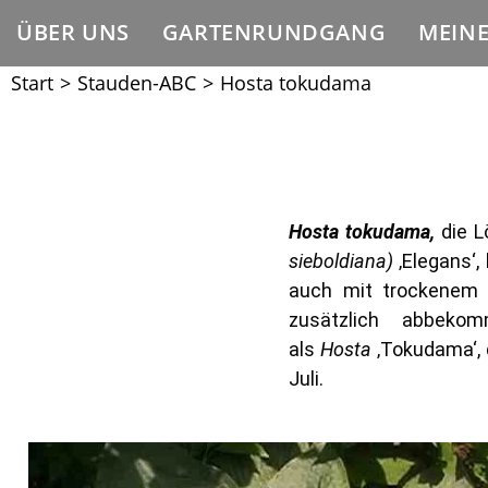
ÜBER UNS
GARTENRUNDGANG
MEIN
Start
>
Stauden-ABC
>
Hosta tokudama
Hosta tokudama,
die L
sieboldiana)
‚Elegans‘, 
auch mit trockenem 
zusätzlich abbeko
als
Hosta
‚Tokudama‘, d
Juli.