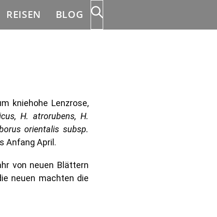
REISEN
BLOG
um kniehohe Lenzrose,
icus, H. atrorubens, H.
borus orientalis subsp.
s Anfang April.
ahr von neuen Blättern
die neuen machten die