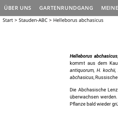
ÜBER UNS
GARTENRUNDGANG
MEIN
Start
>
Stauden-ABC
>
Helleborus abchasicus
Helleborus abchasicus
kommt aus dem Kauk
antiquorum, H. kochii
abchasicus
, Russische
Die Abchasische Lenzr
überwachsen werden. 
Pflanze bald wieder gr