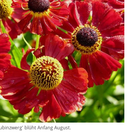
ubinzwerg' blüht Anfang August.