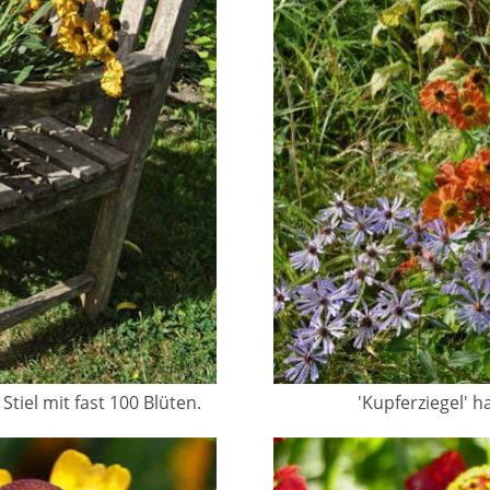
tiel mit fast 100 Blüten.
'Kupferziegel' h