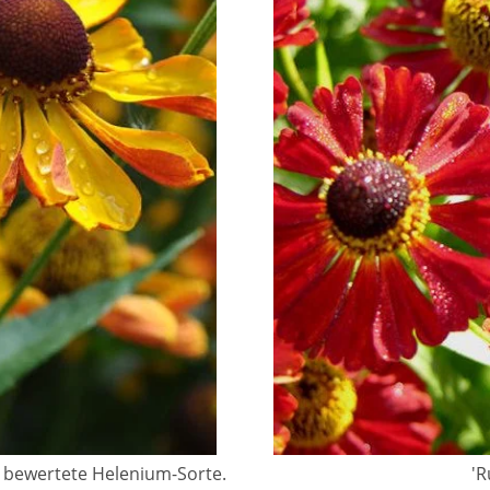
n bewertete Helenium-Sorte.
'R