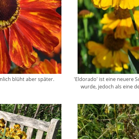
nlich blüht aber später.
'Eldorado' ist eine neuere S
wurde, jedoch als eine de