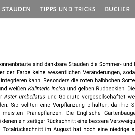
E STAUDEN
TIPPS UND TRICKS
BÜCHER
 Sonnenbräute sind dankbare Stauden die Sommer- und 
er der Farbe keine wesentlichen Veränderungen, soda
integrieren kann. Besonders die roten halbhohen Sort
 und weißen
Kalimeris incisa
und gelben Rudbeckien. Di
er
Aster umbellatus
und Goldrute vergesellschaftet we
n. Sie sollten eine Vorpflanzung erhalten, da ihre S
 meisten Präriepflanzen. Die Englische Gartenbauge
 denen ein zeitiger Rückschnitt eine bessere Verzweigu
n Totalrückschnitt im August hat noch eine niedrige 