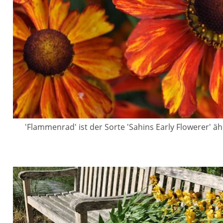
'Flammenrad' ist der Sorte 'Sahins Early Flowerer' äh