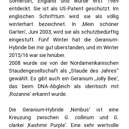
Somerset, England und wurde erst 1989
entdeckt. Sie ist als US-Patent geschützt. Im
englischen Schrifttum wird sie als völlig
winterhart bezeichnet. In ‚Mein schöner
Garten‘, Juni 2003, wird sie als schutzbedürftig
eingestuft. Fünf Winter hat die
Geranium
-
Hybride bei mir gut überstanden, und im Winter
2015/16 war sie hinüber.
2008 wurde sie von der Nordamerikanischen
Staudengesellschaft als „Staude des Jahres“
gewählt. Es gibt auch ein Geranium ‚Jolly Bee‘,
das beim DNA-Abgleich als identisch mit
‚Rozanne‘ erkannt wurde.
Die
Geranium-
Hybride ‚Nimbus‘ ist eine
Kreuzung zwischen
G. collinum
und
G.
clarkei
‚Kashmir Purple‘. Eine sehr wertvolle