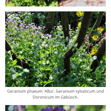
Geranium phaeum 'Alba', Geranium sylvaticum und
Doronicum im Gebüsch.