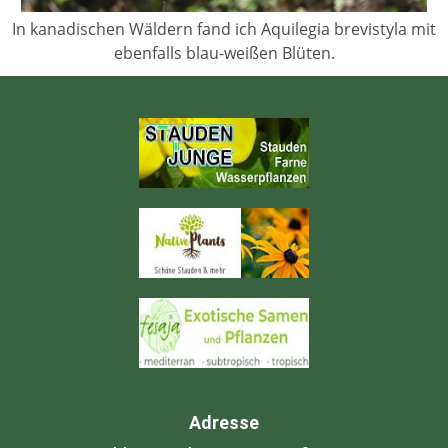
In kanadischen Wäldern fand ich Aquilegia brevistyla mit
ebenfalls blau-weißen Blüten.
Adresse